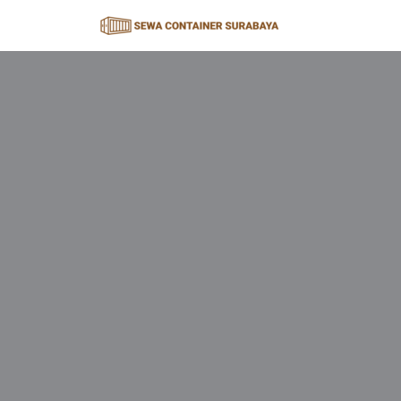
Lompat
ke
konten