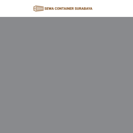
Lompat
ke
konten