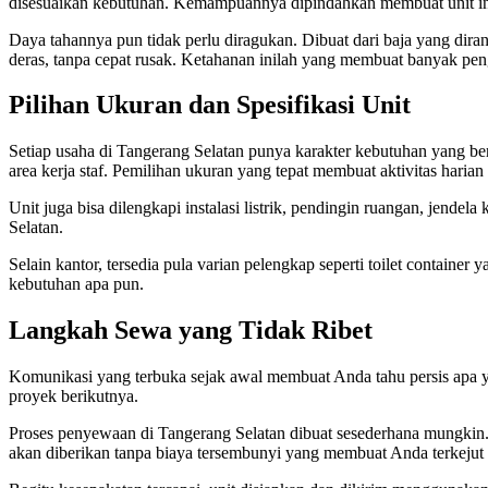
disesuaikan kebutuhan. Kemampuannya dipindahkan membuat unit ini 
Daya tahannya pun tidak perlu diragukan. Dibuat dari baja yang dir
deras, tanpa cepat rusak. Ketahanan inilah yang membuat banyak pe
Pilihan Ukuran dan Spesifikasi Unit
Setiap usaha di Tangerang Selatan punya karakter kebutuhan yang ber
area kerja staf. Pemilihan ukuran yang tepat membuat aktivitas harian
Unit juga bisa dilengkapi instalasi listrik, pendingin ruangan, jende
Selatan.
Selain kantor, tersedia pula varian pelengkap seperti toilet contain
kebutuhan apa pun.
Langkah Sewa yang Tidak Ribet
Komunikasi yang terbuka sejak awal membuat Anda tahu persis apa y
proyek berikutnya.
Proses penyewaan di Tangerang Selatan dibuat sesederhana mungkin. 
akan diberikan tanpa biaya tersembunyi yang membuat Anda terkejut 