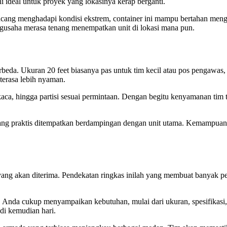
ideal untuk proyek yang lokasinya kerap berganti.
ancang menghadapi kondisi ekstrem, container ini mampu bertahan meng
ngusaha merasa tenang menempatkan unit di lokasi mana pun.
beda. Ukuran 20 feet biasanya pas untuk tim kecil atau pos pengawas, 
 terasa lebih nyaman.
la kaca, hingga partisi sesuai permintaan. Dengan begitu kenyamanan tim 
er yang praktis ditempatkan berdampingan dengan unit utama. Kemampuan
ang akan diterima. Pendekatan ringkas inilah yang membuat banyak pe
Anda cukup menyampaikan kebutuhan, mulai dari ukuran, spesifikasi, du
di kemudian hari.