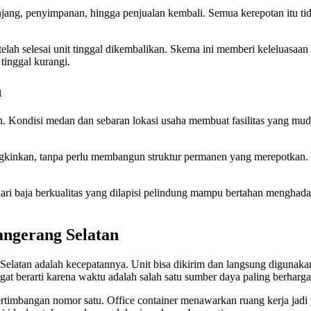
g, penyimpanan, hingga penjualan kembali. Semua kerepotan itu tidak
h selesai unit tinggal dikembalikan. Skema ini memberi keleluasaan
tinggal kurangi.
n
an. Kondisi medan dan sebaran lokasi usaha membuat fasilitas yang mud
gkinkan, tanpa perlu membangun struktur permanen yang merepotkan. H
dari baja berkualitas yang dilapisi pelindung mampu bertahan menghad
angerang Selatan
ang Selatan adalah kecepatannya. Unit bisa dikirim dan langsung dig
gat berarti karena waktu adalah salah satu sumber daya paling berharga
rtimbangan nomor satu. Office container menawarkan ruang kerja jadi 