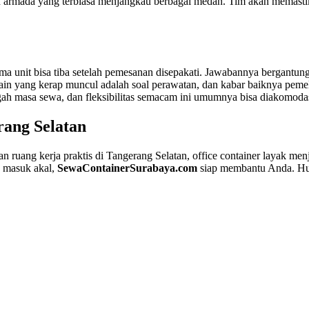
an armada yang terbiasa menjangkau berbagai medan. Tim akan memastik
 unit bisa tiba setelah pemesanan disepakati. Jawabannya bergantung 
lain yang kerap muncul adalah soal perawatan, dan kabar baiknya peme
h masa sewa, dan fleksibilitas semacam ini umumnya bisa diakomoda
rang Selatan
uang kerja praktis di Tangerang Selatan, office container layak menj
g masuk akal,
SewaContainerSurabaya.com
siap membantu Anda. Hub