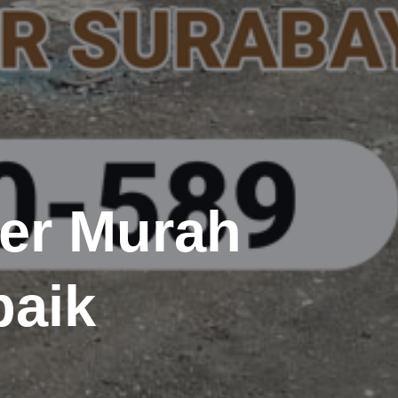
ner Murah
baik