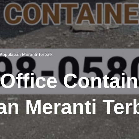
 Kepulauan Meranti Terbaik
Office Contai
an Meranti Ter