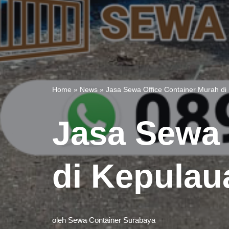
Home
»
News
»
Jasa Sewa Office Container Murah di
Jasa Sewa 
di Kepulau
oleh
Sewa Container Surabaya