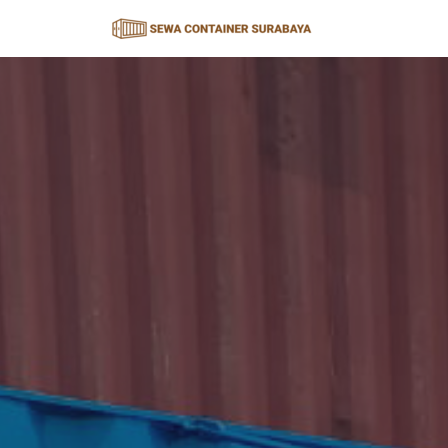
Lompat
ke
konten