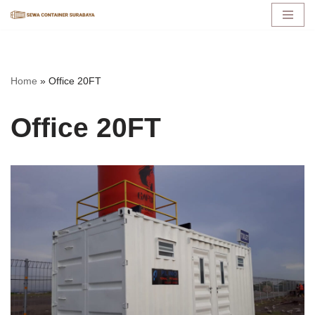
Lompat
ke
konten
Home
»
Office 20FT
Office 20FT