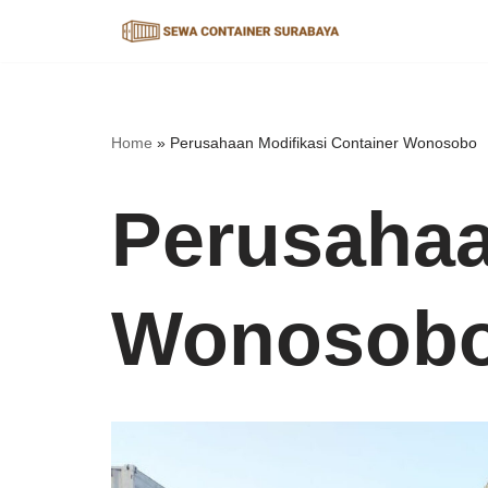
Lompat
ke
konten
Home
»
Perusahaan Modifikasi Container Wonosobo
Perusahaa
Wonosob