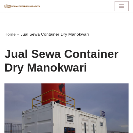
Lompat
ke
konten
Home
»
Jual Sewa Container Dry Manokwari
Jual Sewa Container
Dry Manokwari