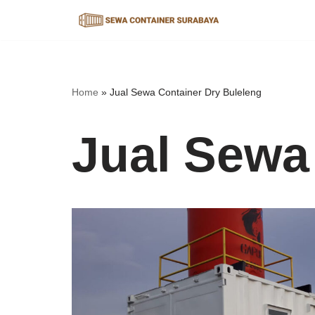
Lompat
ke
konten
Home
»
Jual Sewa Container Dry Buleleng
Jual Sewa