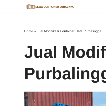
Lompat
ke
konten
Home
»
Jual Modifikasi Container Cafe Purbalingga
Jual Modif
Purbaling