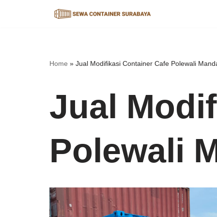
Lompat
ke
konten
Home
»
Jual Modifikasi Container Cafe Polewali Mand
Jual Modif
Polewali 