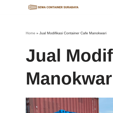
Lompat
ke
konten
Home
»
Jual Modifikasi Container Cafe Manokwari
Jual Modif
Manokwar