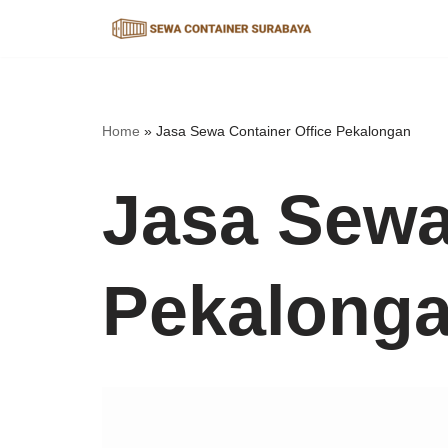
Lompat
ke
konten
Home
»
Jasa Sewa Container Office Pekalongan
Jasa Sewa
Pekalong