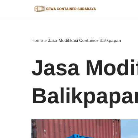
Lompat
ke
konten
Home
»
Jasa Modifikasi Container Balikpapan
Jasa Modif
Balikpapa